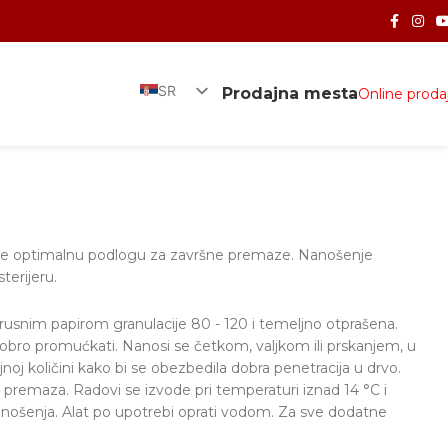
SR
Prodajna mesta
Online proda
EN
eđuje optimalnu podlogu za završne premaze. Nanošenje
terijeru.
brusnim papirom granulacije 80 - 120 i temeljno otprašena.
dobro promućkati. Nanosi se četkom, valjkom ili prskanjem, u
oj količini kako bi se obezbedila dobra penetracija u drvo.
premaza. Radovi se izvode pri temperaturi iznad 14 °C i
anošenja. Alat po upotrebi oprati vodom. Za sve dodatne