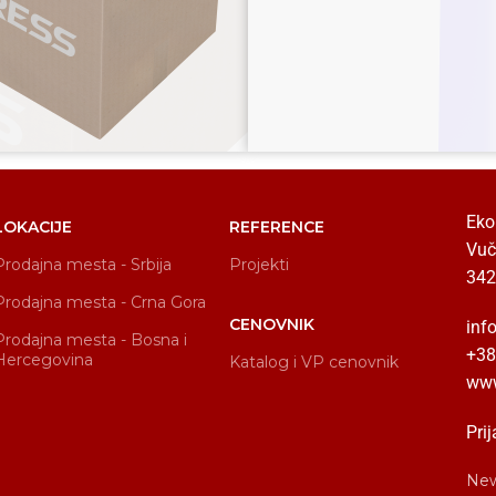
Eko
LOKACIJE
REFERENCE
Vuč
Prodajna mesta - Srbija
Projekti
342
Prodajna mesta - Crna Gora
CENOVNIK
inf
Prodajna mesta - Bosna i
+38
Hercegovina
Katalog i VP cenovnik
www
Prij
New