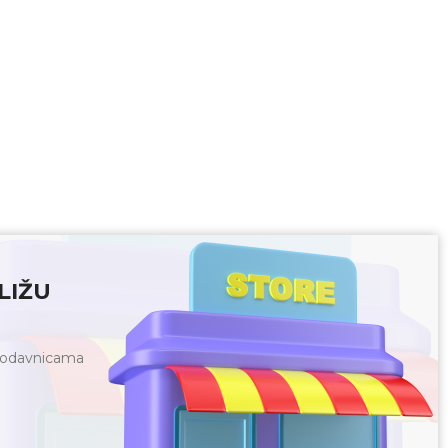
LIŽU
prodavnicama