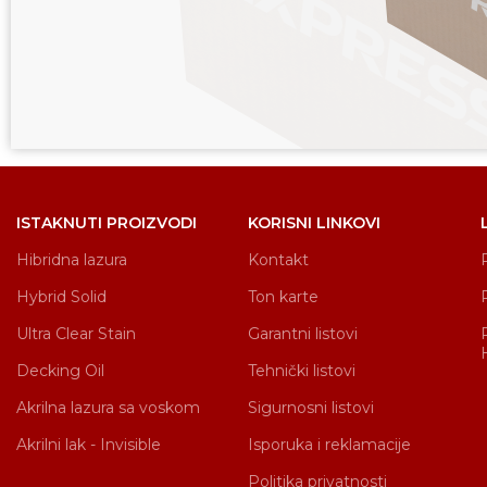
ISTAKNUTI PROIZVODI
KORISNI LINKOVI
Hibridna lazura
Kontakt
Hybrid Solid
Ton karte
Ultra Clear Stain
Garantni listovi
Decking Oil
Tehnički listovi
Akrilna lazura sa voskom
Sigurnosni listovi
Akrilni lak - Invisible
Isporuka i reklamacije
Politika privatnosti