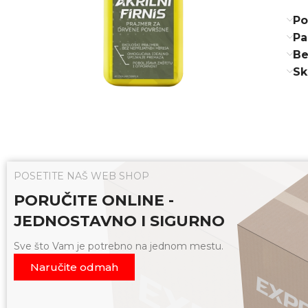
Po
Pa
Be
Sk
POSETITE NAŠ WEB SHOP
PORUČITE ONLINE -
JEDNOSTAVNO I SIGURNO
Sve što Vam je potrebno na jednom mestu.
Naručite odmah