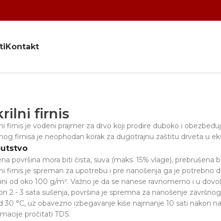
ti
Kontakt
rilni firnis
lni firnis je vodeni prajmer za drvo koji prodire duboko i obezb
lnog firnisa je neophodan korak za dugotrajnu zaštitu drveta u eks
utstvo
na površina mora biti čista, suva (maks. 15% vlage), prebrušena 
lni firnis je spreman za upotrebu i pre nanošenja ga je potrebno 
čini od oko 100 g/m². Važno je da se nanese ravnomerno i u dovoljn
n 2 - 3 sata sušenja, površina je spremna za nanošenje završnog 
d 30 °C, uz obavezno izbegavanje kiše najmanje 10 sati nakon n
rmacije pročitati TDS.