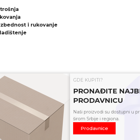
trošnja
kovanja
zbednost i rukovanje
ladištenje
GDE KUPITI?
PRONAĐITE NAJB
PRODAVNICU
Naši proizvodi su dostupni u 
širom Srbije i regiona.
Prodavnice