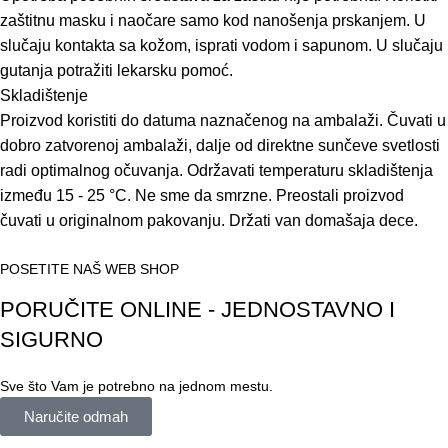
zaštitnu masku i naočare samo kod nanošenja prskanjem. U
slučaju kontakta sa kožom, isprati vodom i sapunom. U slučaju
gutanja potražiti lekarsku pomoć.
Skladištenje
Proizvod koristiti do datuma naznačenog na ambalaži. Čuvati u
dobro zatvorenoj ambalaži, dalje od direktne sunčeve svetlosti
radi optimalnog očuvanja. Održavati temperaturu skladištenja
između 15 - 25 °C. Ne sme da smrzne. Preostali proizvod
čuvati u originalnom pakovanju. Držati van domašaja dece.
POSETITE NAŠ WEB SHOP
PORUČITE ONLINE - JEDNOSTAVNO I
SIGURNO
Sve što Vam je potrebno na jednom mestu.
Naručite odmah