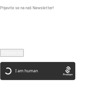
Prijavite se na naš Newsletter!
Newsletter će biti korišćen u skladu sa našom
politikom
privatnosti
.
Prosopo
Društvene mreže:
© EkoLak 2026. Sva prava zadržana.