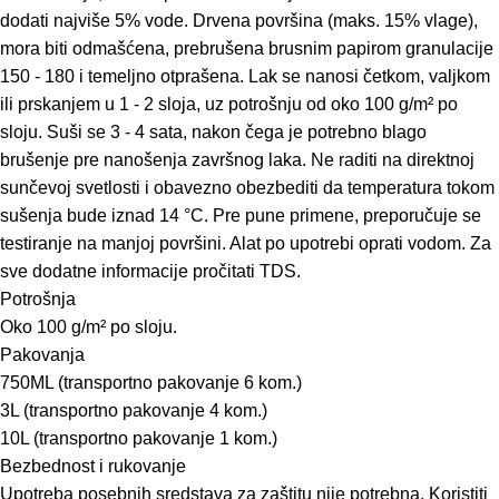
dodati najviše 5% vode. Drvena površina (maks. 15% vlage),
mora biti odmašćena, prebrušena brusnim papirom granulacije
150 - 180 i temeljno otprašena. Lak se nanosi četkom, valjkom
ili prskanjem u 1 - 2 sloja, uz potrošnju od oko 100 g/m² po
sloju. Suši se 3 - 4 sata, nakon čega je potrebno blago
brušenje pre nanošenja završnog laka. Ne raditi na direktnoj
sunčevoj svetlosti i obavezno obezbediti da temperatura tokom
sušenja bude iznad 14 °C. Pre pune primene, preporučuje se
testiranje na manjoj površini. Alat po upotrebi oprati vodom. Za
sve dodatne informacije pročitati TDS.
Potrošnja
Oko 100 g/m² po sloju.
Pakovanja
750ML (transportno pakovanje 6 kom.)
3L (transportno pakovanje 4 kom.)
10L (transportno pakovanje 1 kom.)
Bezbednost i rukovanje
Upotreba posebnih sredstava za zaštitu nije potrebna. Koristiti