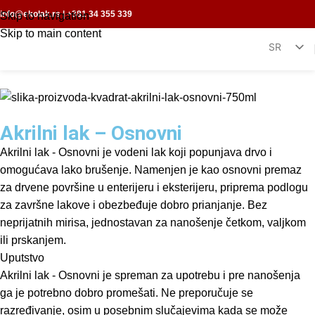
info@ekolak.rs
|
+381 34 355 339
Skip to navigation
Skip to main content
SR
EN
Akrilni lak – Osnovni
Akrilni lak - Osnovni je vodeni lak koji popunjava drvo i
omogućava lako brušenje. Namenjen je kao osnovni premaz
za drvene površine u enterijeru i eksterijeru, priprema podlogu
za završne lakove i obezbeđuje dobro prianjanje. Bez
neprijatnih mirisa, jednostavan za nanošenje četkom, valjkom
ili prskanjem.
Uputstvo
Akrilni lak - Osnovni je spreman za upotrebu i pre nanošenja
ga je potrebno dobro promešati. Ne preporučuje se
razređivanje, osim u posebnim slučajevima kada se može