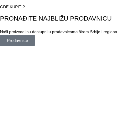
GDE KUPITI?
PRONAĐITE NAJBLIŽU PRODAVNICU
Naši proizvodi su dostupni u prodavnicama širom Srbije i regiona.
Prodavnice
ISTAKNUTI PROIZVODI
Hibridna lazura
Hybrid Solid
Ultra Clear Stain
Decking Oil