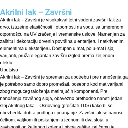
Akrilni lak – Završni
Akrilni lak – Završni je visokokvalitetni vodeni završni lak za
drvo, izuzetne elastičnosti i otpornosti na vodu, sa umerenom
otpornošću na UV zračenje i vremenske uslove. Namenjen za
zaštitu i dekoraciju drvenih površina u enterijeru i natkrivenim
elementima u eksterijeru. Dostupan u mat, polu-mat i sjaj
varijanti, pruža elegantan završni izgled prema željenom
efektu.
Uputstvo
Akrilni lak – Završni je spreman za upotrebu i pre nanošenja ga
je potrebno samo dobro promešati, posebno kod mat varijanti
zbog mogućeg taloženja matirajućih komponenti. Pre
nanošenja završnog sloja, obavezno prethodno naneti jedan
sloj Akrilnog laka – Osnovnog (pročitati TDS) kako bi se
obezbedila dobra podloga i prianjanje. Završni lak se nanosi
četkom, valjkom ili prskanjem u jednom ili dva sloja, u
zavisnosti od željenog izgleda i nivoa zaštite, pri čemu je