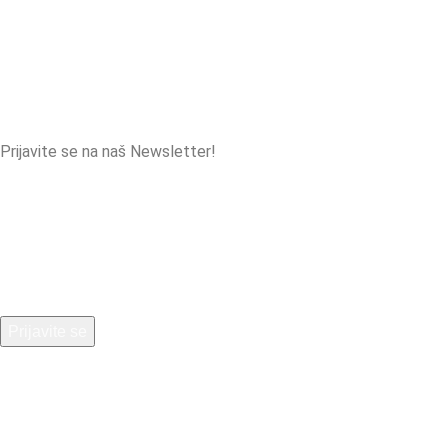
34210 Rača, Srbija
info@ekolak.rs
+381 34 355 339
www.ekolak.rs
Prijavite se na naš Newsletter!
Newsletter će biti korišćen u skladu sa našom
politikom
privatnosti
.
Društvene mreže: