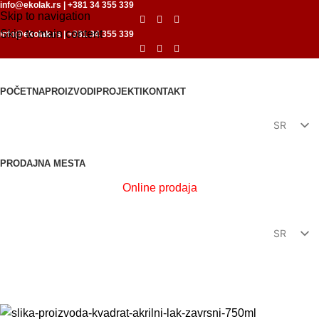
info@ekolak.rs
|
+381 34 355 339
Skip to navigation
Skip to main content
info@ekolak.rs
|
+381 34 355 339
POČETNA
PROIZVODI
PROJEKTI
KONTAKT
SR
EN
PRODAJNA MESTA
Online prodaja
SR
EN