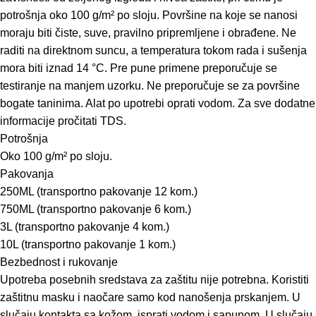
potrošnja oko 100 g/m² po sloju. Površine na koje se nanosi
moraju biti čiste, suve, pravilno pripremljene i obrađene. Ne
raditi na direktnom suncu, a temperatura tokom rada i sušenja
mora biti iznad 14 °C. Pre pune primene preporučuje se
testiranje na manjem uzorku. Ne preporučuje se za površine
bogate taninima. Alat po upotrebi oprati vodom. Za sve dodatne
informacije pročitati TDS.
Potrošnja
Oko 100 g/m² po sloju.
Pakovanja
250ML (transportno pakovanje 12 kom.)
750ML (transportno pakovanje 6 kom.)
3L (transportno pakovanje 4 kom.)
10L (transportno pakovanje 1 kom.)
Bezbednost i rukovanje
Upotreba posebnih sredstava za zaštitu nije potrebna. Koristiti
zaštitnu masku i naočare samo kod nanošenja prskanjem. U
slučaju kontakta sa kožom, isprati vodom i sapunom. U slučaju