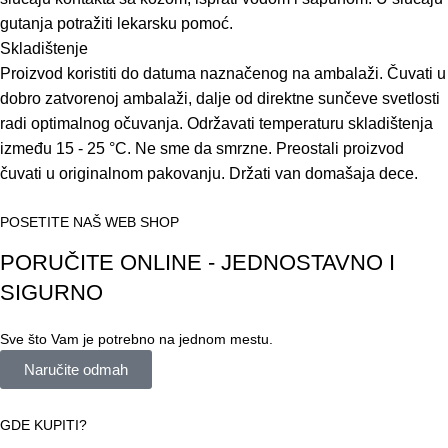
gutanja potražiti lekarsku pomoć.
Skladištenje
Proizvod koristiti do datuma naznačenog na ambalaži. Čuvati u
dobro zatvorenoj ambalaži, dalje od direktne sunčeve svetlosti
radi optimalnog očuvanja. Održavati temperaturu skladištenja
između 15 - 25 °C. Ne sme da smrzne. Preostali proizvod
čuvati u originalnom pakovanju. Držati van domašaja dece.
POSETITE NAŠ WEB SHOP
PORUČITE ONLINE - JEDNOSTAVNO I
SIGURNO
Sve što Vam je potrebno na jednom mestu.
Naručite odmah
GDE KUPITI?