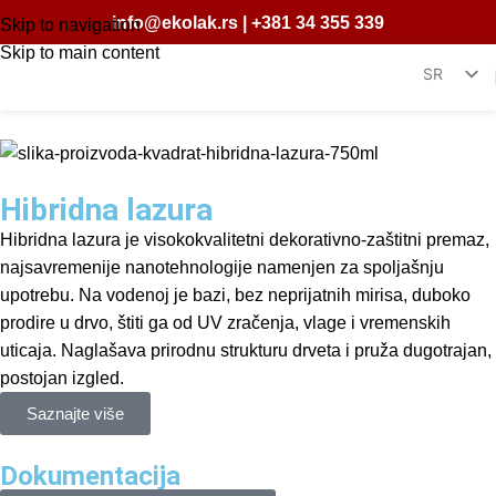
info@ekolak.rs
|
+381 34 355 339
Skip to navigation
Skip to main content
SR
EN
Hibridna lazura
Hibridna lazura je visokokvalitetni dekorativno-zaštitni premaz,
najsavremenije nanotehnologije namenjen za spoljašnju
upotrebu. Na vodenoj je bazi, bez neprijatnih mirisa, duboko
prodire u drvo, štiti ga od UV zračenja, vlage i vremenskih
uticaja. Naglašava prirodnu strukturu drveta i pruža dugotrajan,
postojan izgled.
Saznajte više
Dokumentacija