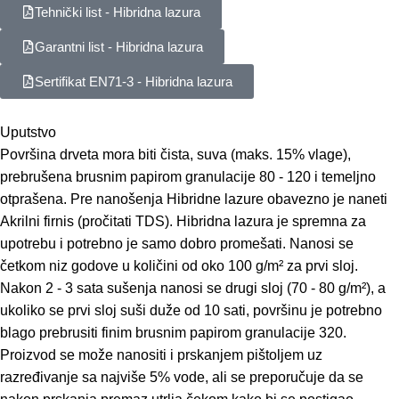
Tehnički list - Hibridna lazura
Garantni list - Hibridna lazura
Sertifikat EN71-3 - Hibridna lazura
Uputstvo
Površina drveta mora biti čista, suva (maks. 15% vlage),
prebrušena brusnim papirom granulacije 80 - 120 i temeljno
otprašena. Pre nanošenja Hibridne lazure obavezno je naneti
Akrilni firnis (pročitati TDS). Hibridna lazura je spremna za
upotrebu i potrebno je samo dobro promešati. Nanosi se
četkom niz godove u količini od oko 100 g/m² za prvi sloj.
Nakon 2 - 3 sata sušenja nanosi se drugi sloj (70 - 80 g/m²), a
ukoliko se prvi sloj suši duže od 10 sati, površinu je potrebno
blago prebrusiti finim brusnim papirom granulacije 320.
Proizvod se može nanositi i prskanjem pištoljem uz
razređivanje sa najviše 5% vode, ali se preporučuje da se