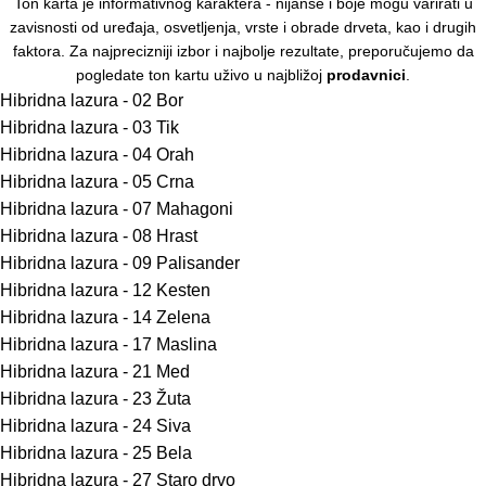
Ton karta je informativnog karaktera - nijanse i boje mogu varirati u
zavisnosti od uređaja, osvetljenja, vrste i obrade drveta, kao i drugih
faktora. Za najprecizniji izbor i najbolje rezultate, preporučujemo da
pogledate ton kartu uživo u najbližoj
prodavnici
.
Hibridna lazura - 02 Bor
Hibridna lazura - 03 Tik
Hibridna lazura - 04 Orah
Hibridna lazura - 05 Crna
Hibridna lazura - 07 Mahagoni
Hibridna lazura - 08 Hrast
Hibridna lazura - 09 Palisander
Hibridna lazura - 12 Kesten
Hibridna lazura - 14 Zelena
Hibridna lazura - 17 Maslina
Hibridna lazura - 21 Med
Hibridna lazura - 23 Žuta
Hibridna lazura - 24 Siva
Hibridna lazura - 25 Bela
Hibridna lazura - 27 Staro drvo