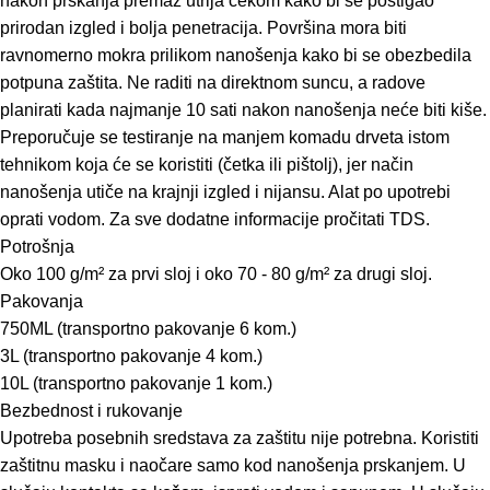
nakon prskanja premaz utrlja čekom kako bi se postigao
prirodan izgled i bolja penetracija. Površina mora biti
ravnomerno mokra prilikom nanošenja kako bi se obezbedila
potpuna zaštita. Ne raditi na direktnom suncu, a radove
planirati kada najmanje 10 sati nakon nanošenja neće biti kiše.
Preporučuje se testiranje na manjem komadu drveta istom
tehnikom koja će se koristiti (četka ili pištolj), jer način
nanošenja utiče na krajnji izgled i nijansu. Alat po upotrebi
oprati vodom. Za sve dodatne informacije pročitati TDS.
Potrošnja
Oko 100 g/m² za prvi sloj i oko 70 - 80 g/m² za drugi sloj.
Pakovanja
750ML (transportno pakovanje 6 kom.)
3L (transportno pakovanje 4 kom.)
10L (transportno pakovanje 1 kom.)
Bezbednost i rukovanje
Upotreba posebnih sredstava za zaštitu nije potrebna. Koristiti
zaštitnu masku i naočare samo kod nanošenja prskanjem. U