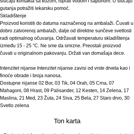
slučaju kontakta sa kožom, isprati vodom i sapunom. U slučaju
gutanja potražiti lekarsku pomoć.
Skladištenje
Proizvod koristiti do datuma naznačenog na ambalaži. Čuvati u
dobro zatvorenoj ambalaži, dalje od direktne sunčeve svetlosti
radi optimalnog očuvanja. Održavati temperaturu skladištenja
između 15 - 25 °C. Ne sme da smrzne. Preostali proizvod
čuvati u originalnom pakovanju. Držati van domašaja dece.
Intenzitet nijanse
Intenzitet nijanse zavisi od vrste drveta kao i
finoće obrade i broja nanosa.
Dostupne nijanse
02 Bor, 03 Tik, 04 Orah, 05 Crna, 07
Mahagoni, 08 Hrast, 09 Palisander, 12 Kesten, 14 Zelena, 17
Maslina, 21 Med, 23 Žuta, 24 Siva, 25 Bela, 27 Staro drvo, 30
Svetlo zelena
Ton karta