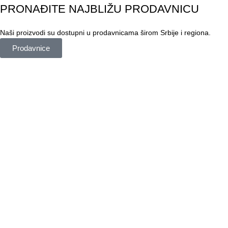
PRONAĐITE NAJBLIŽU PRODAVNICU
Naši proizvodi su dostupni u prodavnicama širom Srbije i regiona.
Prodavnice
ISTAKNUTI PROIZVODI
Hibridna lazura
Hybrid Solid
Ultra Clear Stain
Decking Oil
Akrilna lazura sa voskom
Akrilni lak - Invisible
KORISNI LINKOVI