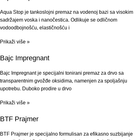
Aqua Stop je tankoslojni premaz na vodenoj bazi sa visokim
sadržajem voska i nanočestica. Odlikuje se odličnom
vodoodbojnošću, elastičnošću i
Prikaži više »
Bajc Impregnant
Bajc Impregnant je specijalni tonirani premaz za drvo sa
transparentnim gvožđe oksidima, namenjen za spoljašnju
upotrebu. Duboko prodire u drvo
Prikaži više »
BTF Prajmer
BTF Prajmer je specijalno formulisan za efikasno suzbijanje