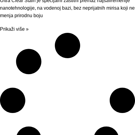
Ultra Clear Stain je specijalni zaštitni premaz najsavremenije
nanotehnologije, na vodenoj bazi, bez neprijatnih mirisa koji ne
menja prirodnu boju
Prikaži više »