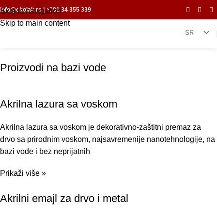
info@ekolak.rs
|
+381 34 355 339
Skip to navigation
Skip to main content
SR
EN
Proizvodi na bazi vode
Akrilna lazura sa voskom
Akrilna lazura sa voskom je dekorativno-zaštitni premaz za
drvo sa prirodnim voskom, najsavremenije nanotehnologije, na
bazi vode i bez neprijatnih
Prikaži više »
Akrilni emajl za drvo i metal